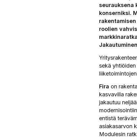
seurauksena k
konserniksi. 
rakentamisen 
roolien vahvi
markkinaratkai
Jakautuminen
Yritysrakenteen
sekä yhtiöiden
liiketoimintoje
Fira
on rakenta
kasvavilla rake
jakautuu neljä
modernisointiin
entistä terävä
asiakasarvon k
Modulesin ratk