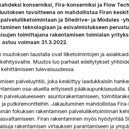
ahdeksi konserniksi, Fira-konserniksi ja Flow Tec
Muutoksen tavoitteena on mahdollistaa Firan keski
palveluliiketoimintaan ja Sitedrive- ja Modules -y
staminen teknologiaan ja esivalmistukseen perust
sujen toimittajana rakentamisen toimialan yrityksi
 astuu voimaan 31.3.2022.
 muutoksen taustalla ovat liiketoimintojen ja asiakkaid
 kehitysvaihe. Muutos luo parhaat edellytykset yhtiöid
n kehittämiseen tulevaisuudessa.
misen palveluyhtiö, joka keskittyy laadukkaisiin hanke
ntamisen osa-alueilla erityisesti pääkaupunkiseudulla. 
än palvelualueeseen: asuntorakentamiseen, toimitilara
 ja putkiremontteihin. Jakautuminen mahdollistaa Fira-
mmän fokuksen rakentamisen palveluliiketoiminnan kehi
asvattamiseen. Firan rakentaminen myös hyödyntää Si
aisuja rakentamisen virtauksen parantamiseen ja ympäri