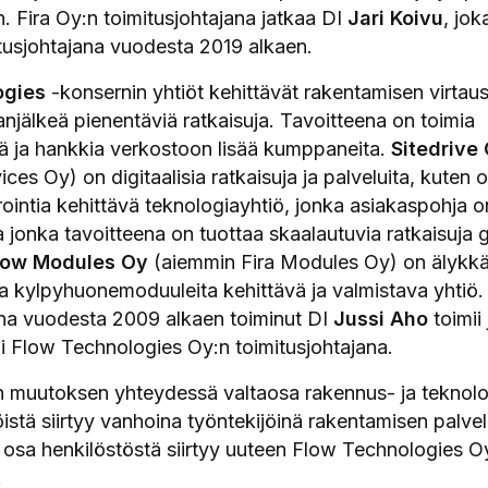
. Fira Oy:n toimitusjohtajana jatkaa DI
Jari Koivu
, jok
itusjohtajana vuodesta 2019 alkaen.
ogies
-konsernin yhtiöt kehittävät rakentamisen virtau
anjälkeä pienentäviä ratkaisuja. Tavoitteena on toimia
 ja hankkia verkostoon lisää kumppaneita.
Sitedrive
ices Oy) on digitaalisia ratkaisuja ja palveluita, kuten o
rointia kehittävä teknologiayhtiö, jonka asiakaspohja 
 jonka tavoitteena on tuottaa skaalautuvia ratkaisuja g
low Modules Oy
(aiemmin Fira Modules Oy) on älykkä
ja kylpyhuonemoduuleita kehittävä ja valmistava yhtiö.
ana vuodesta 2009 alkaen toiminut DI
Jussi Aho
toimii
i Flow Technologies Oy:n toimitusjohtajana.
n muutoksen yhteydessä valtaosa rakennus- ja teknol
öistä siirtyy vanhoina työntekijöinä rakentamisen palvel
i osa henkilöstöstä siirtyy uuteen Flow Technologies O
.