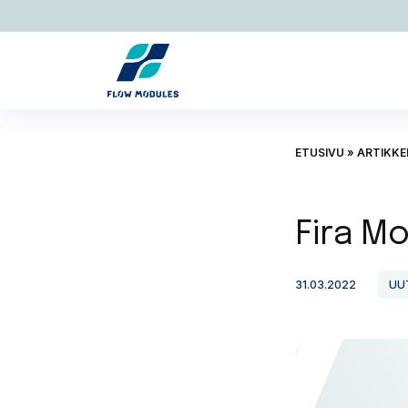
Siirry pääsisältöön
ETUSIVU
»
ARTIKKE
Fira M
31.03.2022
UU