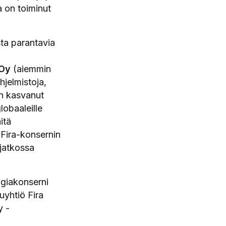
a on toiminut
sta parantavia
 Oy
(aiemmin
hjelmistoja,
on kasvanut
lobaaleille
itä
 Fira-konsernin
 jatkossa
ogiakonserni
uyhtiö Fira
y -