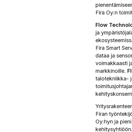
pienentämiseen
Fira Oy:n toim
Flow Technol
ja ympäristöjal
ekosysteemissä
Fira Smart Serv
dataa ja senso
voimakkaasti ja
markkinoille.
F
talotekniikka- 
toimitusjohtaj
kehityskonsern
Yritysrakentee
Firan työntekij
Oy:hyn ja pien
kehitysyhtiöön