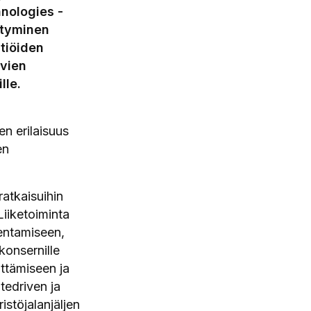
hnologies -
ttyminen
htiöiden
uvien
lle.
en erilaisuus
en
ratkaisuihin
Liiketoiminta
kentamiseen,
konsernille
ttämiseen ja
tedriven ja
stöjalanjäljen