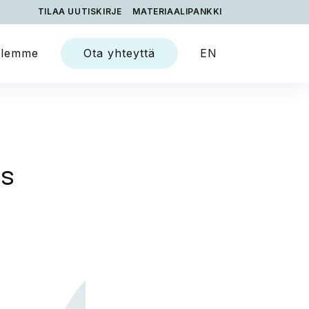
TILAA UUTISKIRJE
MATERIAALIPANKKI
Ota yhteyttä
 olemme
EN
es