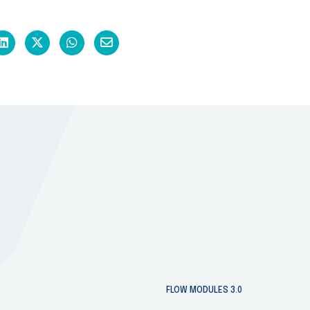
a Facekookiin
Share on LinkedIn
Jaa Twitteriin
Jaa WhatsAppiin
Share on Email
S
FLOW MODULES 3.0