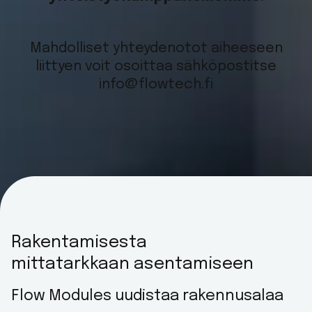
Mahdolliset yhteydenotot aiheeseen
liittyen voit osoittaa sähköpostitse
info@flowtech.fi
Rakentamisesta
mittatarkkaan asentamiseen
Flow Modules uudistaa rakennusalaa