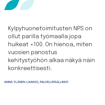
Kylpyhuonetoimitusten NPS on
ollut parilla työmaalla jopa
huikeat +100. On hienoa, miten
vuosien panostus
kehitystyöhön alkaa näkyä näin
konkreettisesti.
MA
ANNA YLÄNEN-LAAKSO, PALVELUPÄÄLLIKKÖ