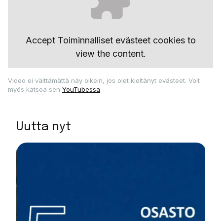
Accept
Toiminnalliset evästeet
cookies to
view the content.
Video ei välttämättä näy oikein, jos olet kieltänyt evästeet. Voit
myös katsoa sen
YouTubessa
.
Uutta nyt