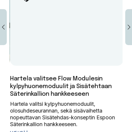
Hartela valitsee Flow Modulesin
Cas
kylpyhuonemoduulit ja Sisätehtaan
ele
Säterinkallion hankkeeseen
väl
Hartela valitsi kylpyhuonemoduulit,
Vas
on
olosuhdeseurannan, sekä sisävaihetta
pai
a
nopeuttavan Sisätehdas-konseptin Espoon
koh
Säterinkallion hankkeeseen.
LUE 