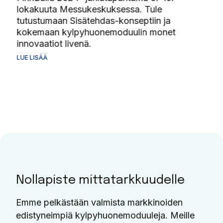
lokakuuta Messukeskuksessa. Tule
ympä
tutustumaan Sisätehdas-konseptiin ja
Ser
kokemaan kylpyhuonemoduulin monet
esi
innovaatiot livenä.
tal
täy
LUE LISÄÄ
vaa
LUE 
Nollapiste mittatarkkuudelle
Emme pelkästään valmista markkinoiden
edistyneimpiä kylpyhuonemoduuleja. Meille