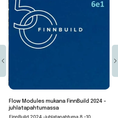
lmä
Flow Modules mukana FinnBuild 2024 -
Flo
juhlatapahtumassa
uud
–
la.
FinnBuild 2024 -juhlatapahtuma 8.-10.
Flo