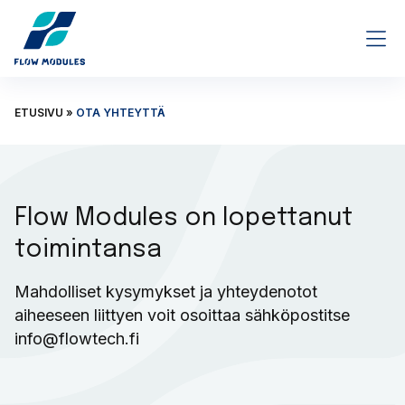
Siirry pääsisältöön
ETUSIVU
»
OTA YHTEYTTÄ
Flow Modules on lopettanut
toimintansa
Mahdolliset kysymykset ja yhteydenotot
aiheeseen liittyen voit osoittaa sähköpostitse
info@flowtech.fi