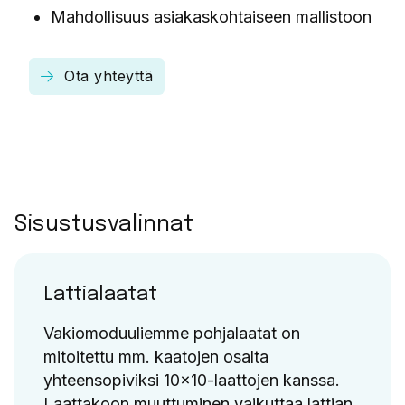
Mahdollisuus asiakaskohtaiseen mallistoon
Ota yhteyttä
Sisustusvalinnat
Lattialaatat
Vakiomoduuliemme pohjalaatat on
mitoitettu mm. kaatojen osalta
yhteensopiviksi 10×10-laattojen kanssa.
Laattakoon muuttuminen vaikuttaa lattian