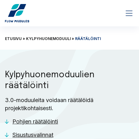
Siirry pääsisältöön
ETUSIVU
»
KYLPYHUONEMODUULI
»
RÄÄTÄLÖINTI
Kylpyhuonemoduulien
räätälöinti
3.0-moduuleita voidaan räätälöidä
projektikohtaisesti.
Pohjien räätälöinti
Sisustusvalinnat