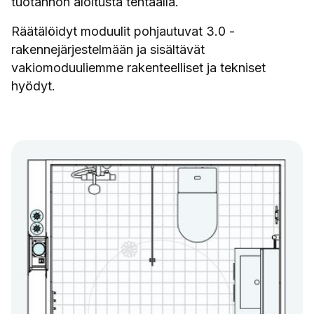
tuotannon aloitusta tehtaalla.
Räätälöidyt moduulit pohjautuvat 3.0 -
rakennejärjestelmään ja sisältävät
vakiomoduuliemme rakenteelliset ja tekniset
hyödyt.